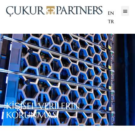
EN
TR
KİŞİSEL VERİLERİN
KORUNMASI