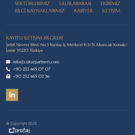
SEKTÖRLERİMİZ
ULUSLARARASI
EKİBİMİZ
BİLGİ KAYNAKLARIMIZ
KARİYER
İLETİŞİM
KAYITLI İLETİŞİM BİLGİLERİ
Şehit Nevres Blvd. No.3 Kızılay İş Merkezi K:3/31 Alsancak Konak/
İzmir 35220 Türkiye
info@cukurpartners.com
+90 232 465 07 07
+90 232 465 02 36
© Copyright 2026